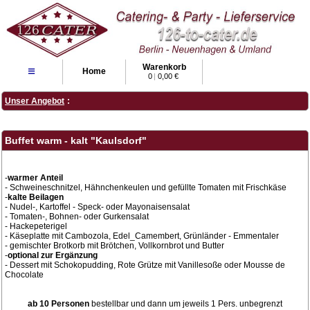
Warenkorb
≡
Home
0
|
0,00 €
Unser Angebot
:
Buffet warm - kalt "Kaulsdorf"
-
warmer Anteil
- Schweineschnitzel, Hähnchenkeulen und gefüllte Tomaten mit Frischkäse
-
kalte Beilagen
- Nudel-, Kartoffel - Speck- oder Mayonaisensalat
- Tomaten-, Bohnen- oder Gurkensalat
- Hackepeterigel
- Käseplatte mit Cambozola, Edel_Camembert, Grünländer - Emmentaler
- gemischter Brotkorb mit Brötchen, Vollkornbrot und Butter
-
optional zur Ergänzung
- Dessert mit Schokopudding, Rote Grütze mit Vanillesoße oder Mousse de
Chocolate
ab 10 Personen
bestellbar und dann um jeweils 1 Pers. unbegrenzt