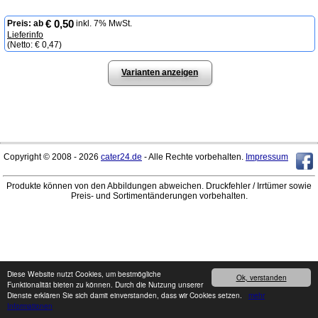
€ 0,50
Preis:
ab
inkl. 7% MwSt.
Lieferinfo
(Netto:
€ 0,47
)
Varianten anzeigen
Copyright © 2008 - 2026
cater24.de
- Alle Rechte vorbehalten.
Impressum
Produkte können von den Abbildungen abweichen. Druckfehler / Irrtümer sowie
Preis- und Sortimentänderungen vorbehalten.
Diese Website nutzt Cookies, um bestmögliche
Ok, verstanden
Funktionalität bieten zu können. Durch die Nutzung unserer
Dienste erklären Sie sich damit einverstanden, dass wir Cookies setzen.
mehr
Informationen