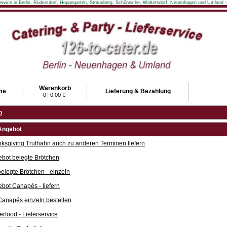
rservice in Berlin, Rüdersdorf, Hoppegarten, Strausberg, Schöneiche, Woltersdorf, Neuenhagen und Umland -
Warenkorb
me
Lieferung & Bezahlung
0
|
0,00 €
p
Angebot
ksgiving Truthahn auch zu anderen Terminen liefern
bot belegte Brötchen
belegte Brötchen - einzeln
bot Canapés - liefern
Canapés einzeln bestellen
erfood - Lieferservice