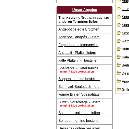
Antip
kalt
Unser Angebot
Span
Thanksgiving Truthahn auch zu
anderen Terminen liefern
Supp
Angebot belegte Brötchen
Schn
Angebot Canapés - liefern
warm
Fingerfood - Lieferservice
Buff
Antipasti - Platte liefern
Sala
kalte Platten - bestellen
Beil
Spanferkel - Lieferservice
mind. 7 Tage vorbestellen
Dess
Suppen - online bestellen
Ang
Schnitzel, Boulette & more
Gril
warme Braten Spezialitäten
Buffet - Vorschläge - liefern
mind. 2 Tage vorbestellen
Salate - online bestellen
Beilagen - online bestellen
Desserts - online bestellen