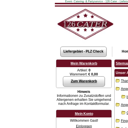
Event- Catering- & Partyservice - 126 Cater - Liefe
Liefergebiet - PLZ Check
Ho
Mein Warenkorb
Sitema
Artikel:
0
Unser 
Warenwert:
€ 0,00
Than
Zum Warenkorb
Ange
Hinweis
Informationen zu Zusatzstoffen und
Allergenen erhalten Sie umgehend
nach Anfrage im Kontaktformular.
Ange
Mein Konto
Willkommen Gast!
Fing
Einloggen