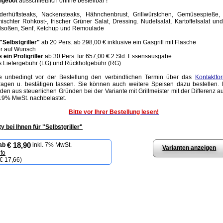
ngebot
ausschließlich online bestellbar !
derhüftsteaks, Nackensteaks, Hähnchenbrust, Grillwürstchen, Gemüsespieße,
ischter Rohkost-, frischer Grüner Salat, Dressing. Nudelsalat, Kartoffelsalat und
llsoßen, Senf, Ketchup und Remoulade
 "Selbstgriller"
ab 20 Pers. ab 298,00 € inklusive ein Gasgrill mit Flasche
r auf Wunsch
s ein Profigriller
ab 30 Pers. für 657,00 € 2 Std. Essensausgabe
s Liefergebühr (LG) und Rückholgebühr (RG)
te unbedingt vor der Bestellung den verbindlichen Termin über das
Kontaktfo
ragen u. bestätigen lassen. Sie können auch weitere Speisen dazu bestellen.
den aus steuerlichen Gründen bei der Variante mit Grillmeister mit der Differenz 
19% MwSt. nachbelastet.
Bitte vor Ihrer Bestellung lesen!
ty bei Ihnen für "Selbstgriller"
€ 18,90
ab
inkl. 7% MwSt.
Varianten anzeigen
nfo
€ 17,66
)