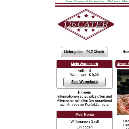
Event- Catering- & Partyservice - 126 Cater - Liefe
Liefergebiet - PLZ Check
Ho
Mein Warenkorb
Unser 
Artikel:
0
Warenwert:
€ 0,00
Zum Warenkorb
Hinweis
Informationen zu Zusatzstoffen und
Allergenen erhalten Sie umgehend
nach Anfrage im Kontaktformular.
Mein Konto
Der
Willkommen Gast!
Fam
Einloggen