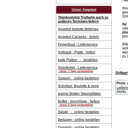
- A
Rin
Unser Angebot
gem
Gri
Thanksgiving Truthahn auch zu
anderen Terminen liefern
für
ode
Angebot belegte Brötchen
plu
plu
Angebot Canapés - liefern
Bit
Fingerfood - Lieferservice
anf
Antipasti - Platte liefern
wer
zu 
kalte Platten - bestellen
Spanferkel - Lieferservice
mind. 7 Tage vorbestellen
Grillpar
Suppen - online bestellen
Preis:
Schnitzel, Boulette & more
Lieferi
(Netto:
warme Braten Spezialitäten
Buffet - Vorschläge - liefern
mind. 2 Tage vorbestellen
Salate - online bestellen
Beilagen - online bestellen
Desserts - online bestellen