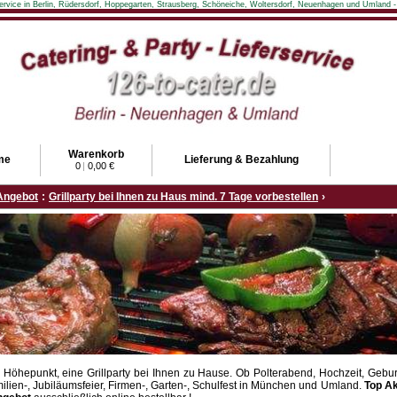
rservice in Berlin, Rüdersdorf, Hoppegarten, Strausberg, Schöneiche, Woltersdorf, Neuenhagen und Umland -
Warenkorb
me
Lieferung & Bezahlung
0
|
0,00 €
Angebot
:
Grillparty bei Ihnen zu Haus mind. 7 Tage vorbestellen
›
 Höhepunkt, eine Grillparty bei Ihnen zu Hause. Ob Polterabend, Hochzeit, Gebur
ilien-, Jubiläumsfeier, Firmen-, Garten-, Schulfest in München und Umland.
Top Ak