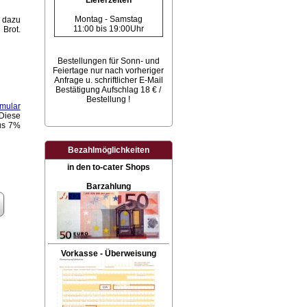
Lieferzeiten
Montag - Samstag
 dazu
11:00 bis 19:00Uhr
 Brot.
Bestellungen für Sonn- und
Feiertage
nur nach vorheriger
Anfrage u. schriftlicher E-Mail
Bestätigung Aufschlag 18 € /
Bestellung !
rmular
 Diese
aus 7%
Bezahlmöglichkeiten
in den to-cater Shops
Barzahlung
Vorkasse - Überweisung