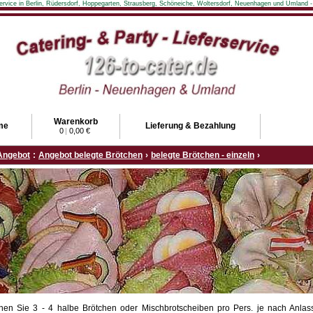
rservice in Berlin, Rüdersdorf, Hoppegarten, Strausberg, Schöneiche, Woltersdorf, Neuenhagen und Umland -
Warenkorb
me
Lieferung & Bezahlung
0
|
0,00 €
Angebot
:
Angebot belegte Brötchen
›
belegte Brötchen - einzeln
›
nen Sie 3 - 4 halbe Brötchen oder Mischbrotscheiben pro Pers. je nach Anlas