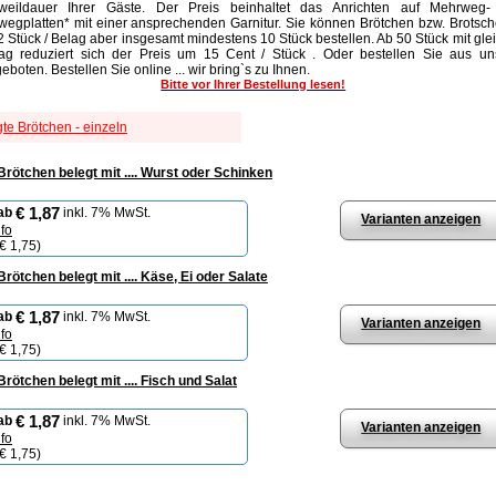
weildauer Ihrer Gäste. Der Preis beinhaltet das Anrichten auf Mehrweg-
wegplatten* mit einer ansprechenden Garnitur. Sie können Brötchen bzw. Brotsc
2 Stück / Belag aber insgesamt mindestens 10 Stück bestellen. Ab 50 Stück mit gl
ag reduziert sich der Preis um 15 Cent / Stück . Oder bestellen Sie aus un
eboten. Bestellen Sie online ... wir bring`s zu Ihnen.
Bitte vor Ihrer Bestellung lesen!
te Brötchen - einzeln
Brötchen belegt mit .... Wurst oder Schinken
€ 1,87
ab
inkl. 7% MwSt.
Varianten anzeigen
nfo
€ 1,75
)
rötchen belegt mit .... Käse, Ei oder Salate
€ 1,87
ab
inkl. 7% MwSt.
Varianten anzeigen
nfo
€ 1,75
)
rötchen belegt mit .... Fisch und Salat
€ 1,87
ab
inkl. 7% MwSt.
Varianten anzeigen
nfo
€ 1,75
)