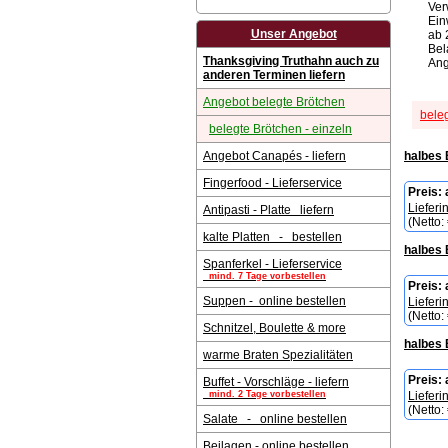
Ver
Ein
Unser Angebot
ab 
Bel
Thanksgiving Truthahn auch zu
Ang
anderen Terminen liefern
Angebot belegte Brötchen
beleg
belegte Brötchen - einzeln
Angebot Canapés - liefern
halbes 
Fingerfood - Lieferservice
Preis:
Lieferi
Antipasti - Platte liefern
(Netto:
kalte Platten - bestellen
halbes B
Spanferkel - Lieferservice
mind. 7 Tage vorbestellen
Preis:
Suppen - online bestellen
Lieferi
(Netto:
Schnitzel, Boulette & more
halbes B
warme Braten Spezialitäten
Preis:
Buffet - Vorschläge - liefern
mind. 2 Tage vorbestellen
Lieferi
(Netto:
Salate - online bestellen
Beilagen - online bestellen