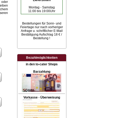
Lieferzeiten
 oder
heiben
Montag - Samstag
eichem
11:00 bis 19:00Uhr
seren
Bestellungen für Sonn- und
Feiertage
nur nach vorheriger
Anfrage u. schriftlicher E-Mail
Bestätigung Aufschlag 18 € /
Bestellung !
Bezahlmöglichkeiten
in den to-cater Shops
Barzahlung
Vorkasse - Überweisung