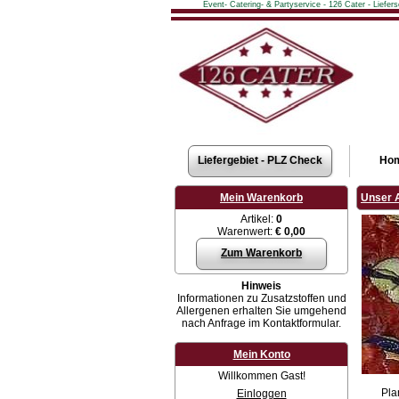
Event- Catering- & Partyservice - 126 Cater - Liefe
Liefergebiet - PLZ Check
Ho
Mein Warenkorb
Unser 
Artikel:
0
Warenwert:
€ 0,00
Zum Warenkorb
Hinweis
Informationen zu Zusatzstoffen und
Allergenen erhalten Sie umgehend
nach Anfrage im Kontaktformular.
Mein Konto
Willkommen Gast!
Pla
Einloggen